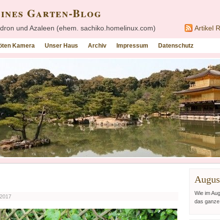
eines Garten-Blog
ron und Azaleen (ehem. sachiko.homelinux.com)
Artikel 
röten Kamera
Unser Haus
Archiv
Impressum
Datenschutz
Augus
Wie im Augu
 2017
das ganze 