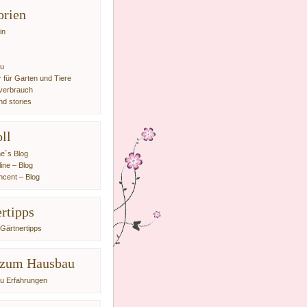
orien
in
au
ur für Garten und Tiere
verbrauch
nd stories
ll
ne´s Blog
line – Blog
incent – Blog
rtipps
Gärtnertipps
 zum Hausbau
u Erfahrungen