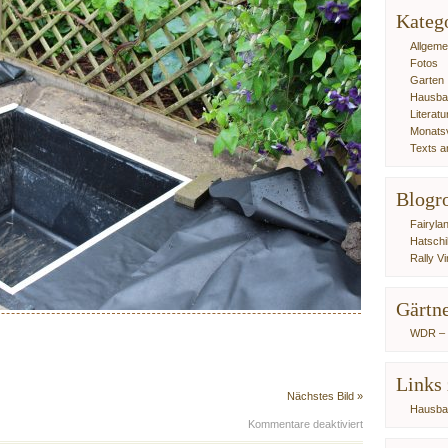
Kateg
Allgeme
Fotos
Garten
Hausb
Literat
Monats
Texts a
Blogro
Fairyla
Hatschi
Rally V
Gärtne
WDR – 
Links
Nächstes Bild »
Hausba
für
Kommentare deaktiviert
IMG_0114