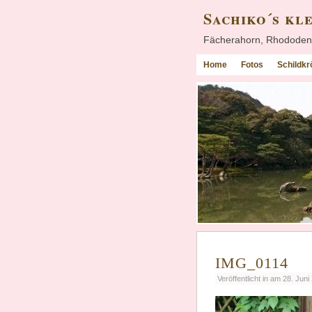
Sachiko´s kl
Fächerahorn, Rhododend
Home
Fotos
Schildk
IMG_0114
Veröffentlicht in am 28. Juni